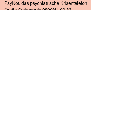
PsyNot, das psychiatrische Krisentelefon
für die Steiermark: 0800/44 99 33
Männernotruf: 0800/246 247
Frauenhelpline gegen Gewalt: 0800/222
555
Frauenberatungsstelle Tara (bei
sexueller Gewalt): 0316 / 31 80 77
Kontakt
Thomas Kalkus-Promitzer
Buchkogelgasse 8, 8020 Graz
Tel.: 0699/18109835
e-Mail: office@meintom.at