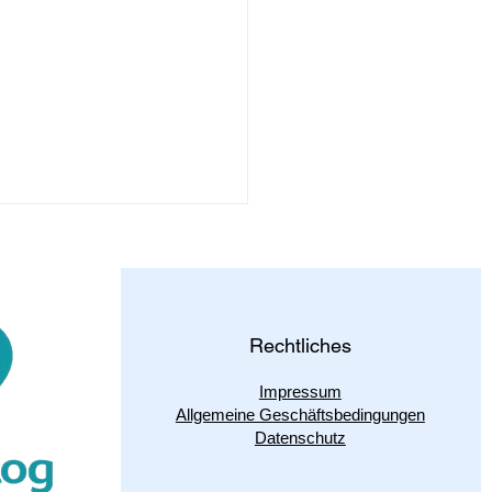
 Leben
 dir vor, du wachst eines
ns auf und stellst fest, dass
nichts verändert hat. Dein
Rechtliches
g beginnt wie gewohnt. Die
ne...
Impressum
Allgemeine Geschäftsbedingungen
Datenschutz