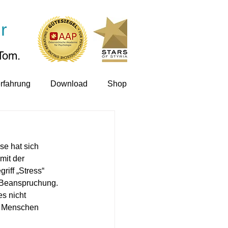
r
Tom.
rfahrung
Download
Shop
se hat sich 
mit der 
iff „Stress“ 
 Beanspruchung. 
es nicht 
s Menschen 