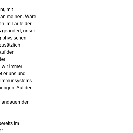
t, mit 
 man meinen. Wäre 
nn im Laufe der 
 geändert, unser 
g physischen 
usätzlich 
auf den 
der 
 wir immer 
t er uns und 
s Immunsystems 
ungen. Auf der 
s andauernder 
ereits im 
r 