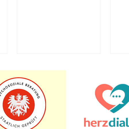
Die Farbe deiner Gedanken
Zwei
Stell dir vor, dein Geist sei ein
Stell
unbeschriebenes Blatt Papier.
Morge
Jeder Gedanke, der sich in
sich 
deinem Kopf regt, hinterlässt eine
Allta
Spur, einen...
Routi