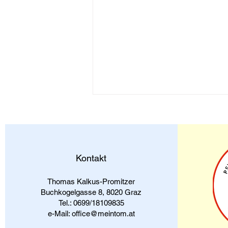
Gemeinsam durch die
Dunkelheit
Hast du schon einmal versucht,
jemanden zu trösten und es hat
Kontakt
nicht funktioniert? Vielleicht hast
du gesagt: „Das wird schon
Thomas Kalkus-Promitzer
wieder“ oder...
Buchkogelgasse 8, 8020 Graz
Tel.: 0699/18109835
e-Mail: office@meintom.at