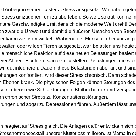
it Anbeginn seiner Existenz Stress ausgesetzt. Wir haben gelern
n Stress umzugehen, um zu überleben. So weit, so gut, könnte
ntere Geschwindigkeit, mit der sich die moderne Welt dreht! De
h zwar die Umwelt und damit die äußeren Ursachen von Stress
er kaum weiterentwickelt. Während der Mensch früher vorrangi
ewalten oder wilden Tieren ausgesetzt war, belasten uns heute z
ie menschliche Reaktion auf diese neuen Belastungen basiert 
rer Ahnen: Flüchten, kämpfen, totstellen. Belastungen, die wie
ir gut integrieren. Dauern diese Belastungen aber an, und sind
hungen konfrontiert, wird dieser Stress chronisch. Dann schade
n Ebenen krank. Die physischen Folgen können Störungen de
sein, ebenso wie Schlafstörungen, Bluthochdruck und Verspann
 chronischer Stress zu Konzentrationsstörungen, 
erungen und sogar zu Depressionen führen. Außerdem lässt un
 reagiert auf Stress gleich. Die Anlagen dafür entwickeln sich b
Stresshormoncocktail unserer Mutter assimilieren. Ist Mama in de