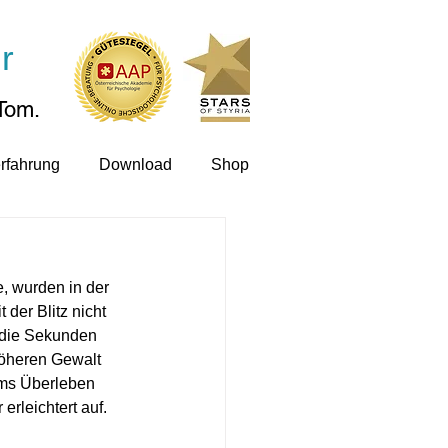
r
Tom.
rfahrung
Download
Shop
, wurden in der 
der Blitz nicht 
 die Sekunden 
höheren Gewalt 
ums Überleben 
rleichtert auf. 