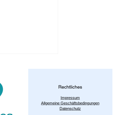
 Leben
 dir vor, du wachst eines
ns auf und stellst fest, dass
nichts verändert hat. Dein
Rechtliches
g beginnt wie gewohnt. Die
ne...
Impressum
Allgemeine Geschäftsbedingungen
Datenschutz