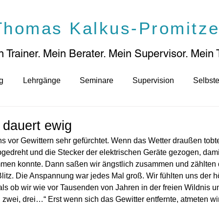
Thomas Kalkus-Promitze
 Trainer. Mein Berater. Mein Supervisor. Mei
n 
g
Lehrgänge
Seminare
Supervision
Selbste
 dauert ewig
s vor Gewittern sehr gefürchtet. Wenn das Wetter draußen tobte
edreht und die Stecker der elektrischen Geräte gezogen, damit 
ommen konnte. Dann saßen wir ängstlich zusammen und zählten
itz. Die Anspannung war jedes Mal groß. Wir fühlten uns der 
 als ob wir wie vor Tausenden von Jahren in der freien Wildnis 
zwei, drei…“ Erst wenn sich das Gewitter entfernte, atmeten wir e