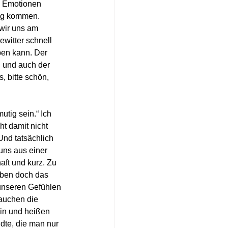
e Emotionen 
tig kommen. 
wir uns am 
witter schnell 
ben kann. Der 
 und auch der 
, bitte schön, 
tig sein.“ Ich 
ht damit nicht 
Und tatsächlich 
uns aus einer 
ft und kurz. Zu 
eben doch das 
unseren Gefühlen 
auchen die 
in und heißen 
te, die man nur 