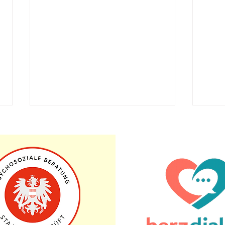
Die Farbe deiner Gedanken
Zwei
Stell dir vor, dein Geist sei ein
Stell
unbeschriebenes Blatt Papier.
Morge
Jeder Gedanke, der sich in
sich 
deinem Kopf regt, hinterlässt eine
Allta
Spur, einen...
Routi