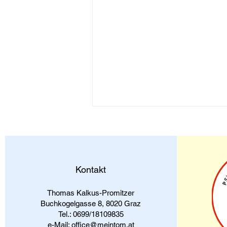
Gemeinsam durch die
Dunkelheit
Hast du schon einmal versucht,
jemanden zu trösten und es hat
Kontakt
nicht funktioniert? Vielleicht hast
du gesagt: „Das wird schon
Thomas Kalkus-Promitzer
wieder“ oder...
Buchkogelgasse 8, 8020 Graz
Tel.: 0699/18109835
e-Mail: office@meintom.at