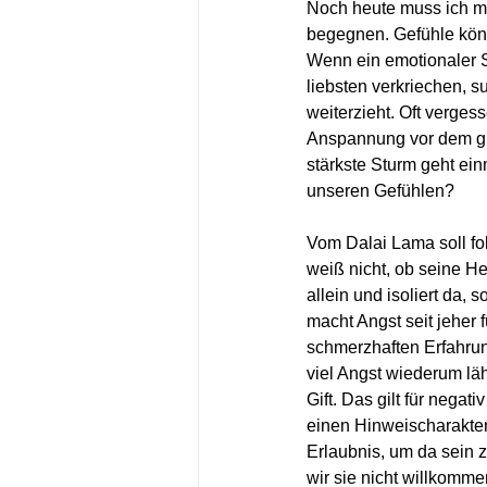
Noch heute muss ich m
begegnen. Gefühle könn
Wenn ein emotionaler S
liebsten verkriechen, 
weiterzieht. Oft verges
Anspannung vor dem gro
stärkste Sturm geht einm
unseren Gefühlen?
Vom Dalai Lama soll fo
weiß nicht, ob seine Hei
allein und isoliert da,
macht Angst seit jeher 
schmerzhaften Erfahrun
viel Angst wiederum lä
Gift. Das gilt für neg
einen Hinweischarakter
Erlaubnis, um da sein 
wir sie nicht willkom