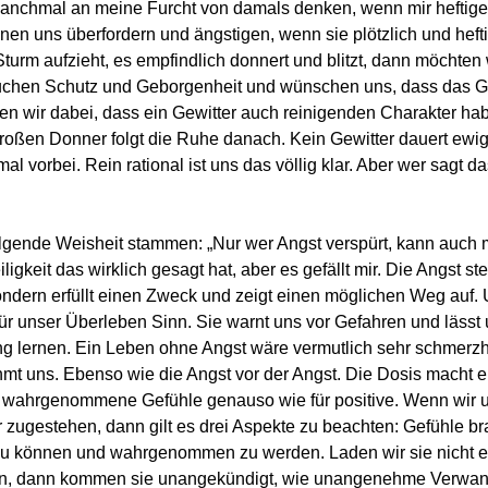
anchmal an meine Furcht von damals denken, wenn mir heftig
en uns überfordern und ängstigen, wenn sie plötzlich und hef
turm aufzieht, es empfindlich donnert und blitzt, dann möchten 
suchen Schutz und Geborgenheit und wünschen uns, dass das Ge
sen wir dabei, dass ein Gewitter auch reinigenden Charakter ha
ßen Donner folgt die Ruhe danach. Kein Gewitter dauert ewig
al vorbei. Rein rational ist uns das völlig klar. Aber wer sagt das
lgende Weisheit stammen: „Nur wer Angst verspürt, kann auch mu
ligkeit das wirklich gesagt hat, aber es gefällt mir. Die Angst ste
 sondern erfüllt einen Zweck und zeigt einen möglichen Weg auf. 
für unser Überleben Sinn. Sie warnt uns vor Gefahren und lässt 
g lernen. Ein Leben ohne Angst wäre vermutlich sehr schmerzha
hmt uns. Ebenso wie die Angst vor der Angst. Die Dosis macht 
ativ wahrgenommene Gefühle genauso wie für positive. Wenn wir 
 zugestehen, dann gilt es drei Aspekte zu beachten: Gefühle br
zu können und wahrgenommen zu werden. Laden wir sie nicht e
men, dann kommen sie unangekündigt, wie unangenehme Verwand