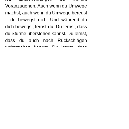
Voranzugehen. Auch wenn du Umwege 
machst, auch wenn du Umwege bereust 
– du bewegst dich. Und während du 
dich bewegst, lernst du. Du lernst, dass 
du Stürme überstehen kannst. Du lernst, 
dass du auch nach Rückschlägen 
weitergehen kannst. Du lernst, dass 
dein Leben nicht durch Fehler definiert 
wird, sondern durch die Art und Weise, 
wie du mit ihnen umgehst.
Wage es, dich auf das Leben 
einzulassen. Wage es, Entscheidungen 
zu treffen. Wage es, Umwege zu gehen. 
Und wenn du eines Tages 
zurückblickst, wirst du sehen: Jeder 
Umweg hat dich zu dem Menschen 
gemacht, der du heute bist. Und genau 